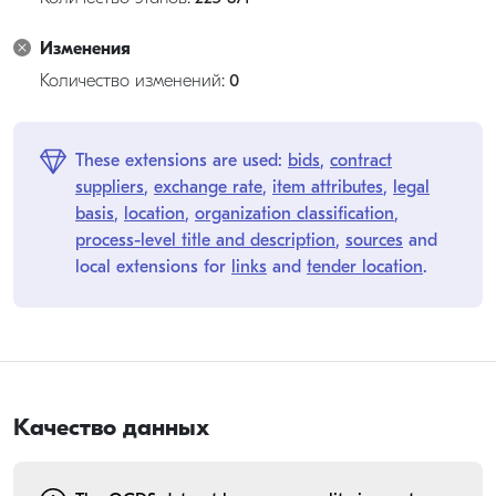
Изменения
Количество изменений:
0
These extensions are used:
bids
,
contract
suppliers
,
exchange rate
,
item attributes
,
legal
basis
,
location
,
organization classification
,
process-level title and description
,
sources
and
local extensions for
links
and
tender location
.
Качество данных