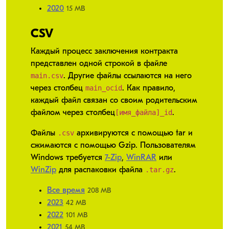
2020
15 MB
CSV
Каждый процесс заключения контракта
представлен одной строкой в файле
main.csv
. Другие файлы ссылаются на него
main_ocid
через столбец
. Как правило,
каждый файл связан со своим родительским
[имя_файла]_id
файлом через столбец
.
.csv
Файлы
архивируются с помощью tar и
сжимаются с помощью Gzip. Пользователям
Windows требуется
7-Zip
,
WinRAR
или
.tar.gz
WinZip
для распаковки файла
.
Все время
208 MB
2023
42 MB
2022
101 MB
2021
54 MB